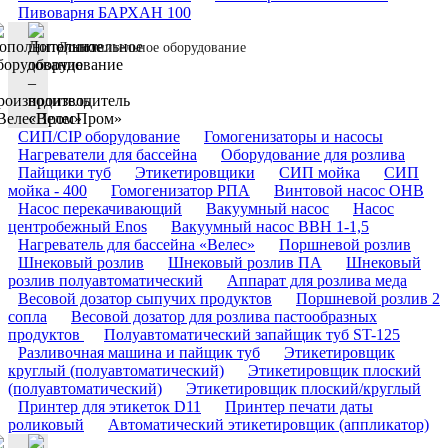
Пивоварня БАРХАН 100
Дополнительное оборудование
СИП/CIP оборудование
Гомогенизаторы и насосы
Нагреватели для бассейна
Оборудование для розлива
Пайщики туб
Этикетировщики
СИП мойка
СИП
мойка - 400
Гомогенизатор РПА
Винтовой насос ОНВ
Насос перекачивающий
Вакуумный насос
Насос
центробежный Enos
Вакуумный насос ВВН 1-1,5
Нагреватель для бассейна «Велес»
Поршневой розлив
Шнековый розлив
Шнековый розлив ПА
Шнековый
розлив полуавтоматический
Аппарат для розлива меда
Весовой дозатор сыпучих продуктов
Поршневой розлив 2
сопла
Весовой дозатор для розлива пастообразных
продуктов
Полуавтоматический запайщик туб ST-125
Разливочная машина и пайщик туб
Этикетировщик
круглый (полуавтоматический)
Этикетировщик плоский
(полуавтоматический)
Этикетировщик плоский/круглый
Принтер для этикеток D11
Принтер печати даты
роликовый
Автоматический этикетировщик (аппликатор)