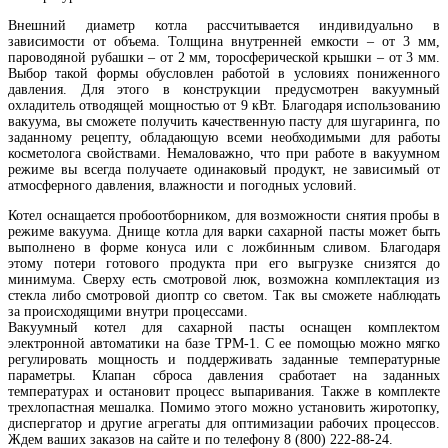
Внешний диаметр котла рассчитывается индивидуально в
зависимости от объема. Толщина внутренней емкости – от 3 мм,
пароводяной рубашки – от 2 мм, торосферической крышки – от 3 мм.
Выбор такой формы обусловлен работой в условиях пониженного
давления. Для этого в конструкции предусмотрен вакуумный
охладитель отводящей мощностью от 9 кВт. Благодаря использованию
вакуума, вы сможете получить качественную пасту для шугаринга, по
заданному рецепту, обладающую всеми необходимыми для работы
косметолога свойствами. Немаловажно, что при работе в вакуумном
режиме вы всегда получаете одинаковый продукт, не зависимый от
атмосферного давления, влажности и погодных условий.
Котел оснащается пробоотборником, для возможности снятия пробы в
режиме вакуума. Днище котла для варки сахарной пасты может быть
выполнено в форме конуса или с ложбинным сливом. Благодаря
этому потери готового продукта при его выгрузке снизятся до
минимума. Сверху есть смотровой люк, возможна комплектация из
стекла либо смотровой диоптр со светом. Так вы сможете наблюдать
за происходящими внутри процессами.
Вакуумный котел для сахарной пасты оснащен комплектом
электронной автоматики на базе ТРМ-1. С ее помощью можно мягко
регулировать мощность и поддерживать заданные температурные
параметры. Клапан сброса давления сработает на заданных
температурах и остановит процесс выпаривания. Также в комплекте
трехлопастная мешалка. Помимо этого можно установить жиротопку,
диспергатор и другие агрегаты для оптимизации рабочих процессов.
Ждем ваших заказов на сайте и по телефону 8 (800) 222-88-24.