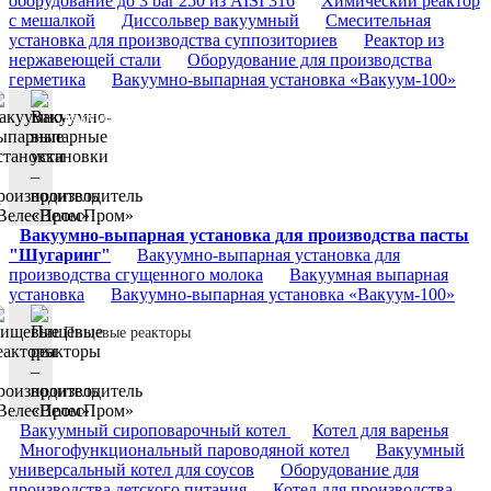
оборудование до 3 bar 250 из AISI 316
Химический реактор
с мешалкой
Диссольвер вакуумный
Смесительная
установка для производства суппозиториев
Реактор из
нержавеющей стали
Оборудование для производства
герметика
Вакуумно-выпарная установка «Вакуум-100»
Вакуумно-выпарные установки
Вакуумно-выпарная установка для производства пасты
"Шугаринг"
Вакуумно-выпарная установка для
производства сгущенного молока
Вакуумная выпарная
установка
Вакуумно-выпарная установка «Вакуум-100»
Пищевые реакторы
Вакуумный сироповарочный котел
Котел для варенья
Многофункциональный пароводяной котел
Вакуумный
универсальный котел для соусов
Оборудование для
производства детского питания
Котел для производства