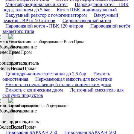
Многофункциональный котел
Пароводяной котел - ПВК
под давлением до 5 bar
Котел ПВК индивидуальный
Вакуумный реактор с гомогенизатором
Вакуумный
реактор - ВР от 50 литров
Сироповарочный котел
Пароводяной котел - ПВК 120 литров
Пароводяной котёл
закрытого типа
Емкостное оборудование ВелесПром
Цилиндро-конические танки до 2,5 бар
Емкость
одностенная
Нержавеющая емкость для косметики
Емкость из нержавеющей стали с коническим дном
Емкость с коническим дном
Ленточный смеситель для
сыпучих продуктов
Пивоваренное оборудование
Пивоварня БАРХАН 250
Пивоварня БАРХАН 500