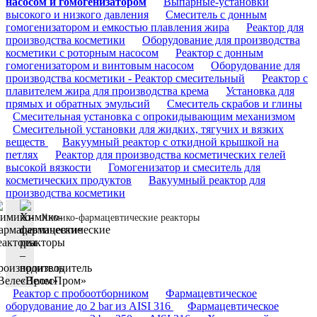
насосом и гомогенизатором
Выпарные-установки
высокого и низкого давления
Смеситель с донным
гомогенизатором и емкостью плавления жира
Реактор для
производства косметики
Оборудование для производства
косметики с роторным насосом
Реактор с донным
гомогенизатором и винтовым насосом
Оборудование для
производства косметики - Реактор смесительный
Реактор с
плавителем жира для производства крема
Установка для
прямых и обратных эмульсий
Смеситель скрабов и глины
Смесительная установка с опрокидывающим механизмом
Смесительной установки для жидких, тягучих и вязких
веществ
Вакуумный реактор с откидной крышкой на
петлях
Реактор для производства косметических гелей
высокой вязкости
Гомогенизатор и смеситель для
косметических продуктов
Вакуумный реактор для
производства косметики
Химико-фармацевтические реакторы
Реактор с пробоотборником
Фармацевтическое
оборудование до 2 bar из AISI 316
Фармацевтическое