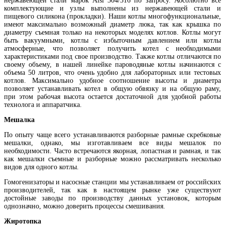
нержавеющей стали марок Aisi 304/316 по запросу. Абсолютно все
комплектующие и узлы выполнены из нержавеющей стали и
пищевого силикона (прокладки). Наши котлы многофункциональные,
имеют максимально возможный диаметр люка, так как крышка по
диаметру съемная только на некоторых моделях котлов. Котлы могут
быть вакуумными, котлы с избыточным давлением или котлы
атмосферные, что позволяет получить котел с необходимыми
характеристиками под свое производство. Также котлы отличаются по
своему объему, в нашей линейке пароводяные котлы начинаются с
объема 50 литров, что очень удобно для лабораторных или тестовых
котлов. Максимально удобное соотношение высоты и диаметра
позволяет устанавливать котел в общую обвязку и на общую раму,
при этом рабочая высота остается достаточной для удобной работы
технолога и аппаратчика.
Мешалка
По опыту чаще всего устанавливаются разборные рамные скребковые
мешалки, однако, мы изготавливаем все виды мешалок по
необходимости. Часто встречаются якорная, лопастная и рамная, и так
как мешалки съемные и разборные можно рассматривать несколько
видов для одного котлы.
Гомогенизаторы и насосные станции мы устанавливаем от российских
производителей, так как в настоящем рынке уже существуют
достойные заводы по производству данных установок, которым
однозначно, можно доверить процессы смешивания.
Жиротопка