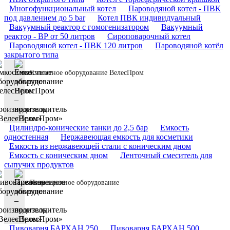
Многофункциональный котел
Пароводяной котел - ПВК
под давлением до 5 bar
Котел ПВК индивидуальный
Вакуумный реактор с гомогенизатором
Вакуумный
реактор - ВР от 50 литров
Сироповарочный котел
Пароводяной котел - ПВК 120 литров
Пароводяной котёл
закрытого типа
Емкостное оборудование ВелесПром
Цилиндро-конические танки до 2,5 бар
Емкость
одностенная
Нержавеющая емкость для косметики
Емкость из нержавеющей стали с коническим дном
Емкость с коническим дном
Ленточный смеситель для
сыпучих продуктов
Пивоваренное оборудование
Пивоварня БАРХАН 250
Пивоварня БАРХАН 500