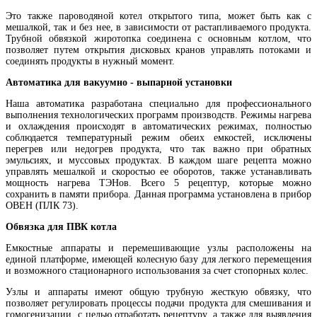
Это также пароводяной котел открытого типа, может быть как с
мешалкой, так и без нее, в зависимости от растапливаемого продукта.
Трубной обвязкой жиротопка соединена с основным котлом, что
позволяет путем открытия дисковых кранов управлять потоками и
соединять продукты в нужный момент.
Автоматика для вакуумно - выпарной установки
Наша автоматика разработана специально для профессионального
выполнения технологических программ производств. Режимы нагрева
и охлаждения происходят в автоматических режимах, полностью
соблюдается температурный режим обеих емкостей, исключены
перегрев или недогрев продукта, что так важно при обратных
эмульсиях, и муссовых продуктах. В каждом шаге рецепта можно
управлять мешалкой и скоростью ее оборотов, также устанавливать
мощность нагрева ТЭНов. Всего 5 рецептур, которые можно
сохранить в памяти прибора. Данная программа установлена в прибор
ОВЕН (ПЛК 73).
Обвязка для ПВК котла
Емкостные аппараты и перемешивающие узлы расположены на
единой платформе, имеющей колесную базу для легкого перемещения
и возможного стационарного использования за счет стопорных колес.
Узлы и аппараты имеют общую трубную жесткую обвязку, что
позволяет регулировать процессы подачи продукта для смешивания и
гомогенизации, с целью отработать рецептуру, а также для выявления