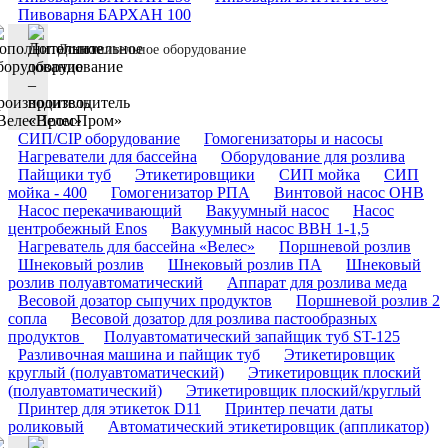
Пивоварня БАРХАН 100
Дополнительное оборудование
СИП/CIP оборудование
Гомогенизаторы и насосы
Нагреватели для бассейна
Оборудование для розлива
Пайщики туб
Этикетировщики
СИП мойка
СИП
мойка - 400
Гомогенизатор РПА
Винтовой насос ОНВ
Насос перекачивающий
Вакуумный насос
Насос
центробежный Enos
Вакуумный насос ВВН 1-1,5
Нагреватель для бассейна «Велес»
Поршневой розлив
Шнековый розлив
Шнековый розлив ПА
Шнековый
розлив полуавтоматический
Аппарат для розлива меда
Весовой дозатор сыпучих продуктов
Поршневой розлив 2
сопла
Весовой дозатор для розлива пастообразных
продуктов
Полуавтоматический запайщик туб ST-125
Разливочная машина и пайщик туб
Этикетировщик
круглый (полуавтоматический)
Этикетировщик плоский
(полуавтоматический)
Этикетировщик плоский/круглый
Принтер для этикеток D11
Принтер печати даты
роликовый
Автоматический этикетировщик (аппликатор)