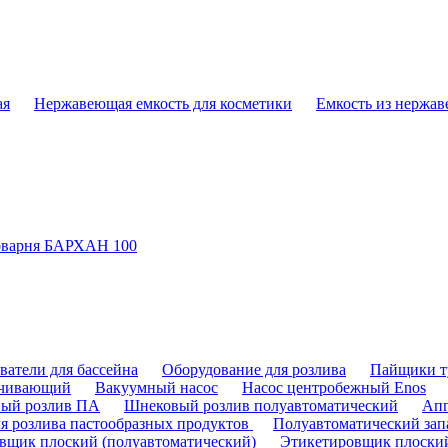
ая
Нержавеющая емкость для косметики
Емкость из нержав
варня БАРХАН 100
ватели для бассейна
Оборудование для розлива
Пайщики т
ачивающий
Вакуумный насос
Насос центробежный Enos
ый розлив ПА
Шнековый розлив полуавтоматический
Апп
ля розлива пастообразных продуктов
Полуавтоматический зап
вщик плоский (полуавтоматический)
Этикетировщик плоски