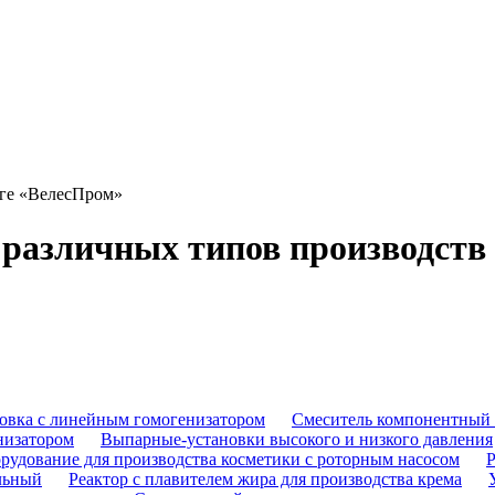
оге «ВелесПром»
различных типов производств 
овка с линейным гомогенизатором
Смеситель компонентный 
низатором
Выпарные-установки высокого и низкого давления
рудование для производства косметики с роторным насосом
Р
ельный
Реактор с плавителем жира для производства крема