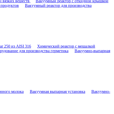
и вязких веществ
Вакуумный реактор с откидной крышкой
 продуктов
Вакуумный реактор для производства
r 250 из AISI 316
Химический реактор с мешалкой
рудование для производства герметика
Вакуумно-выпарная
енного молока
Вакуумная выпарная установка
Вакуумно-