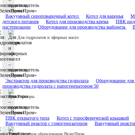
Вакуумный сироповарочный котел
Котел для варенья
М
детского питания
Котел для производства крема
ПВК инд
пастеризации
Оборудование для производства майонеза
В
Для гидролатов и эфирных масел
Экстрактор для производства гидролата
Оборудование для 
производства гидролата с парогенератором 50
Реакторы
ПВК открытого типа
Котел с торосферической крышкой
Вакуумный реактор с гомогенизатором
Вакуумный реактор
Емкостное оборудование ВелесПром