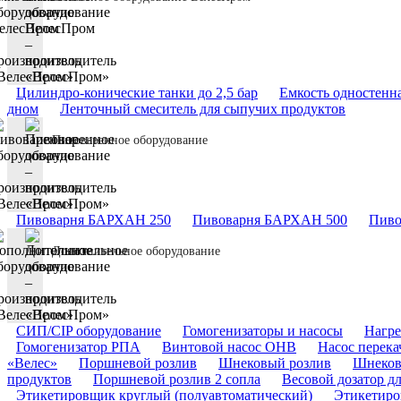
Цилиндро-конические танки до 2,5 бар
Емкость одностенн
дном
Ленточный смеситель для сыпучих продуктов
Пивоваренное оборудование
Пивоварня БАРХАН 250
Пивоварня БАРХАН 500
Пиво
Дополнительное оборудование
СИП/CIP оборудование
Гомогенизаторы и насосы
Нагре
Гомогенизатор РПА
Винтовой насос ОНВ
Насос перек
«Велес»
Поршневой розлив
Шнековый розлив
Шнеков
продуктов
Поршневой розлив 2 сопла
Весовой дозатор д
Этикетировщик круглый (полуавтоматический)
Этикетиро