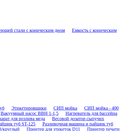
еющей стали с коническим дном
Емкость с коническим
уб
Этикетировщики
СИП мойка
СИП мойка - 400
Вакуумный насос ВВН 1-1,5
Нагреватель для бассейна
арат для розлива меда
Весовой дозатор сыпучих
айщик туб ST-125
Разливочная машина и пайщик туб
й/круглый
Принтер для этикеток D11
Принтер печати