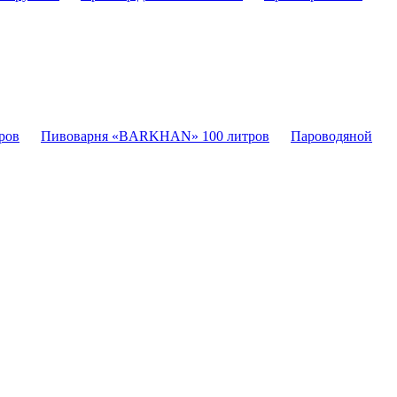
ров
Пивоварня «BARKHAN» 100 литров
Пароводяной