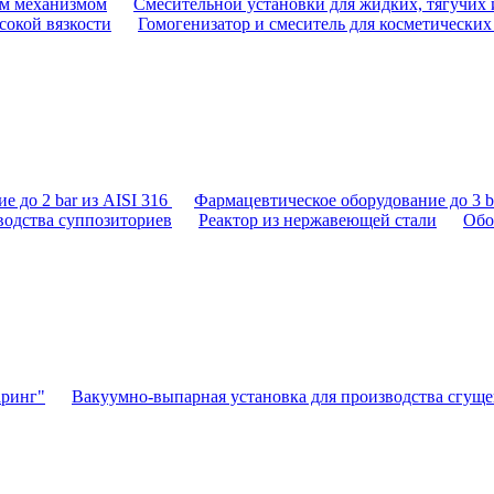
им механизмом
Смесительной установки для жидких, тягучих 
сокой вязкости
Гомогенизатор и смеситель для косметических
е до 2 bar из AISI 316
Фармацевтическое оборудование до 3 ba
водства суппозиториев
Реактор из нержавеющей стали
Обо
аринг"
Вакуумно-выпарная установка для производства сгущ