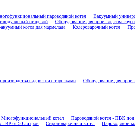
ногофункциональный пароводяной котел
Вакуумный универс
ивидуальный пищевой
Оборудование для производства соусо
акуумный котел для мармелада
Колероварочный котел
Про
производства гидролата с тарелками
Оборудование для произ
Многофункциональный котел
Пароводяной котел - ПВК под 
 - ВР от 50 литров
Сироповарочный котел
Пароводяной ко