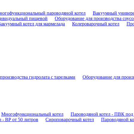
ногофункциональный пароводяной котел
Вакуумный универс
ивидуальный пищевой
Оборудование для производства соусо
акуумный котел для мармелада
Колероварочный котел
Про
производства гидролата с тарелками
Оборудование для произ
Многофункциональный котел
Пароводяной котел - ПВК под 
 - ВР от 50 литров
Сироповарочный котел
Пароводяной ко