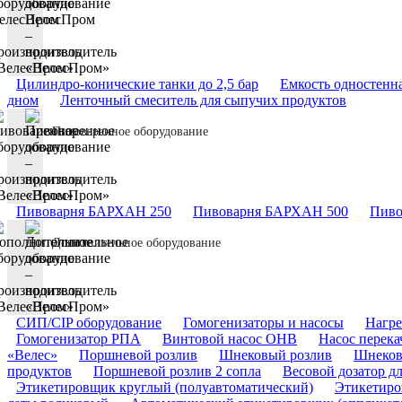
Цилиндро-конические танки до 2,5 бар
Емкость одностенн
дном
Ленточный смеситель для сыпучих продуктов
Пивоваренное оборудование
Пивоварня БАРХАН 250
Пивоварня БАРХАН 500
Пиво
Дополнительное оборудование
СИП/CIP оборудование
Гомогенизаторы и насосы
Нагре
Гомогенизатор РПА
Винтовой насос ОНВ
Насос перек
«Велес»
Поршневой розлив
Шнековый розлив
Шнеков
продуктов
Поршневой розлив 2 сопла
Весовой дозатор д
Этикетировщик круглый (полуавтоматический)
Этикетиро