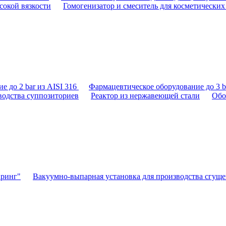
сокой вязкости
Гомогенизатор и смеситель для косметических
е до 2 bar из AISI 316
Фармацевтическое оборудование до 3 ba
водства суппозиториев
Реактор из нержавеющей стали
Обо
аринг"
Вакуумно-выпарная установка для производства сгущ