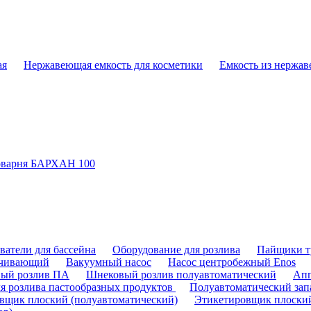
ая
Нержавеющая емкость для косметики
Емкость из нержав
варня БАРХАН 100
ватели для бассейна
Оборудование для розлива
Пайщики т
ачивающий
Вакуумный насос
Насос центробежный Enos
ый розлив ПА
Шнековый розлив полуавтоматический
Апп
ля розлива пастообразных продуктов
Полуавтоматический зап
вщик плоский (полуавтоматический)
Этикетировщик плоски