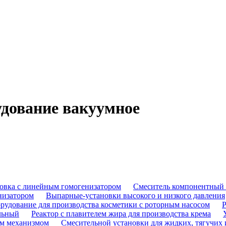
дование вакуумное
овка с линейным гомогенизатором
Смеситель компонентный 
низатором
Выпарные-установки высокого и низкого давления
рудование для производства косметики с роторным насосом
Р
ельный
Реактор с плавителем жира для производства крема
им механизмом
Смесительной установки для жидких, тягучих 