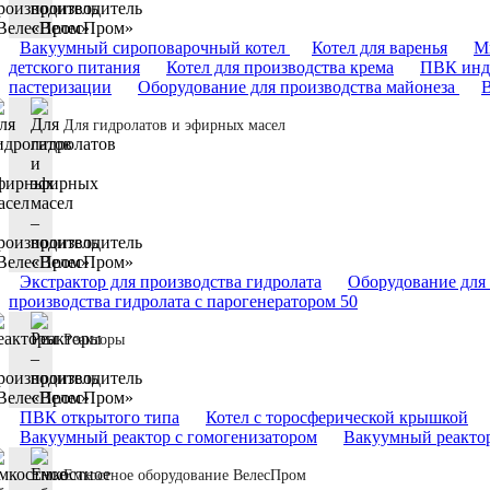
Вакуумный сироповарочный котел
Котел для варенья
М
детского питания
Котел для производства крема
ПВК инд
пастеризации
Оборудование для производства майонеза
В
Для гидролатов и эфирных масел
Экстрактор для производства гидролата
Оборудование для 
производства гидролата с парогенератором 50
Реакторы
ПВК открытого типа
Котел с торосферической крышкой
Вакуумный реактор с гомогенизатором
Вакуумный реактор
Емкостное оборудование ВелесПром