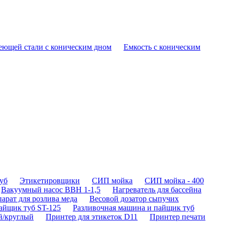
еющей стали с коническим дном
Емкость с коническим
уб
Этикетировщики
СИП мойка
СИП мойка - 400
Вакуумный насос ВВН 1-1,5
Нагреватель для бассейна
арат для розлива меда
Весовой дозатор сыпучих
айщик туб ST-125
Разливочная машина и пайщик туб
й/круглый
Принтер для этикеток D11
Принтер печати