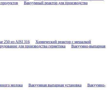
 продуктов
Вакуумный реактор для производства
r 250 из AISI 316
Химический реактор с мешалкой
рудование для производства герметика
Вакуумно-выпарная
енного молока
Вакуумная выпарная установка
Вакуумно-