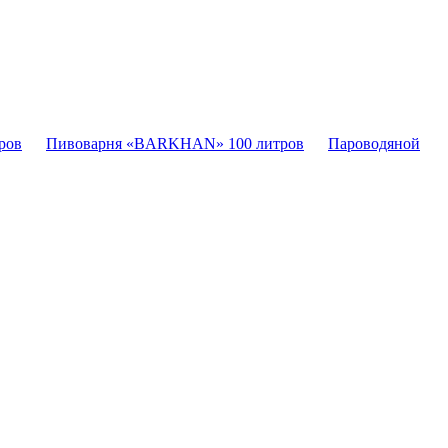
ров
Пивоварня «BARKHAN» 100 литров
Пароводяной